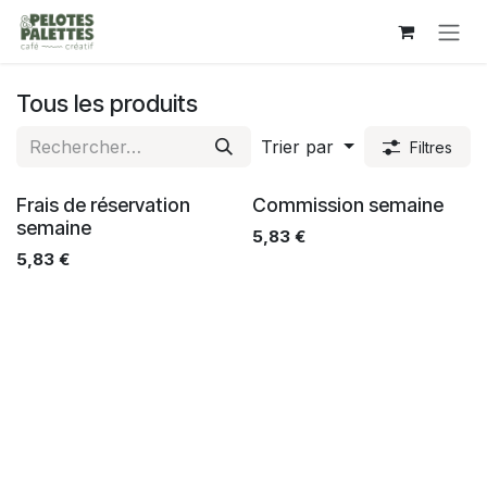
Se rendre au contenu
Tous les produits
Trier par
Filtres
Frais de réservation
Commission semaine
semaine
5,83
€
5,83
€